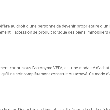
 réfère au droit d'une personne de devenir propriétaire d'un
ment, l'accession se produit lorsque des biens immobiliers di
ement connu sous l'acronyme VEFA, est une modalité d'acha
qu'il ne soit complètement construit ou achevé. Ce mode d'ac
é dans l'industrie de l'immobilier. Il désigne le stade où to