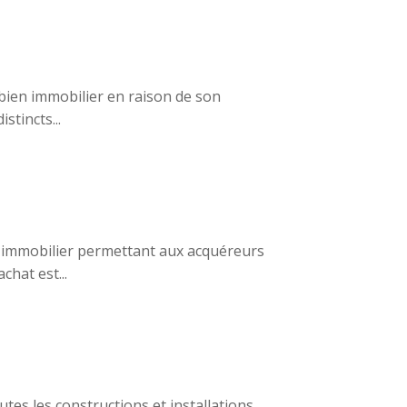
 bien immobilier en raison de son
stincts...
t immobilier permettant aux acquéreurs
hat est...
utes les constructions et installations