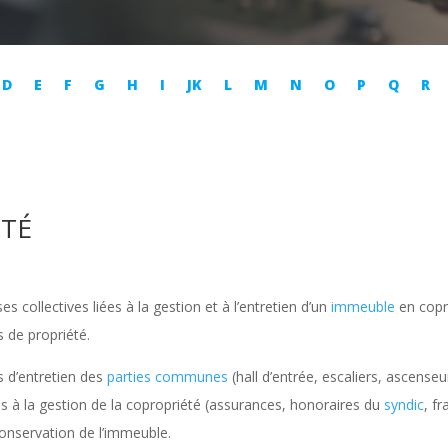
D
E
F
G
H
I
JK
L
M
N
O
P
Q
R
ÉTÉ
 collectives liées à la gestion et à l’entretien d’un
immeuble
en copro
s de propriété.
 d’entretien des
parties communes
(hall d’entrée, escaliers, ascenseu
 liés à la gestion de la copropriété (assurances, honoraires du
syndic
, fr
conservation de l’immeuble.