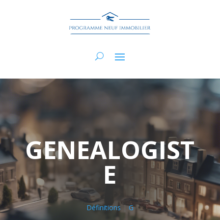
GENEALOGIST
E
Définitions
|
G