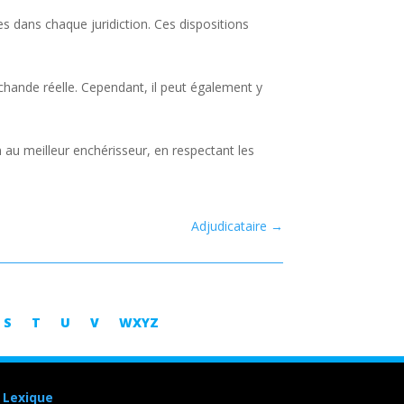
es dans chaque juridiction. Ces dispositions
hande réelle. Cependant, il peut également y
 au meilleur enchérisseur, en respectant les
Adjudicataire
→
S
T
U
V
WXYZ
–
Lexique