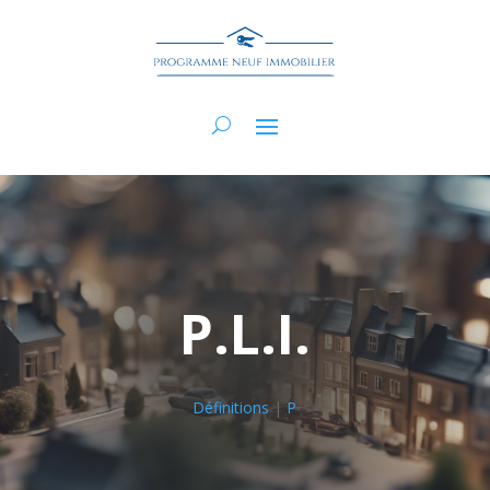
P.L.I.
Définitions
|
P