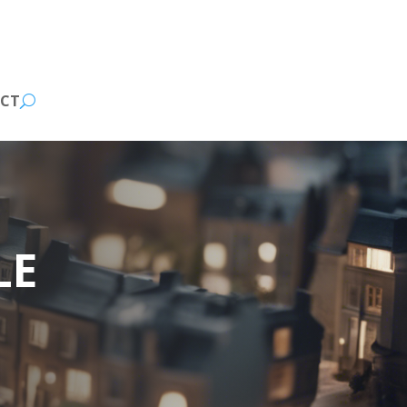
CT
LE