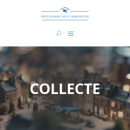
COLLECTE
C
|
Définitions