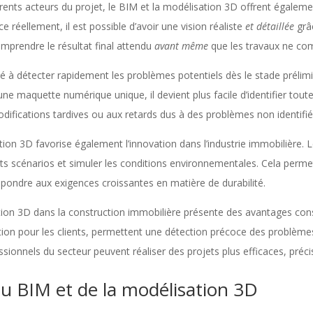
fférents acteurs du projet, le BIM et la modélisation 3D offrent égalem
réellement, il est possible d’avoir une vision réaliste
et détaillée
grâc
mprendre le résultat final attendu
avant même
que les travaux ne c
à détecter rapidement les problèmes potentiels dès le stade prélimina
ne maquette numérique unique, il devient plus facile d’identifier toute
odifications tardives ou aux retards dus à des problèmes non identifi
ation 3D favorise également l’innovation dans l’industrie immobilière.
nts scénarios et simuler les conditions environnementales. Cela permet
pondre aux exigences croissantes en matière de durabilité.
ation 3D dans la construction immobilière présente des avantages cons
ation pour les clients, permettent une détection précoce des problèmes
ssionnels du secteur peuvent réaliser des projets plus efficaces, préc
du BIM et de la modélisation 3D